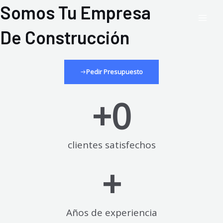
Ir
Somos Tu Empresa
Mai
al
Men
De Construcción
contenido
Pedir Presupuesto
+
0
clientes satisfechos
+
Años de experiencia